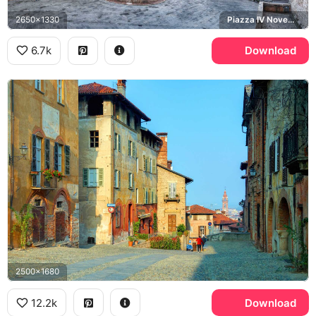
2650x1330
Piazza IV Novembre, Fontana Maggiore, Cattedrale di San Lorenzo
6.7k
Download
2500x1680
12.2k
Download