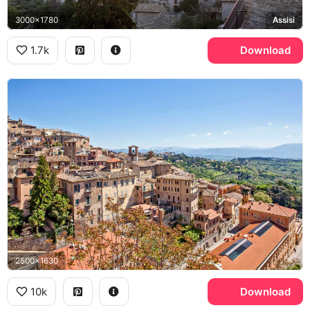
3000x1780
Assisi
1.7k
Download
2500x1630
10k
Download