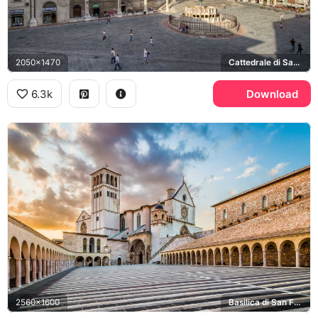
2050x1470
Cattedrale di San Lorenzo, Fontana Maggiore, Piazza IV Novembre
6.3k
Download
2560x1600
Basilica di San Francesco d'Assisi, Assisi