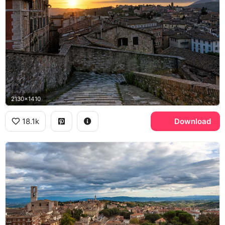
2130x1410
18.1k
Download