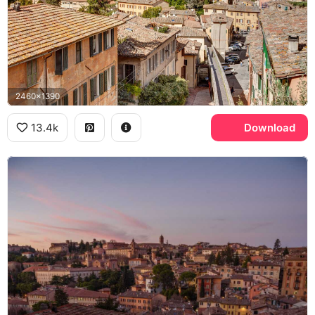
2460x1390
13.4k
Download