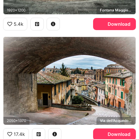
1920x1200
Fontana Maggiore, Palazzo dei Priori, Piazza IV Novembre
5.4k
Download
2050x1370
Via dell'Acquedotto
17.4k
Download